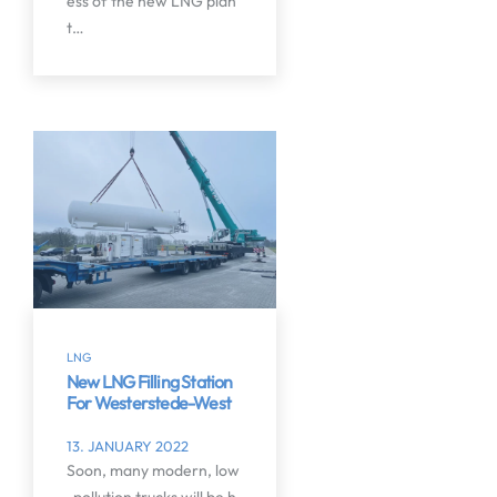
ess of the new LNG plan
t…
LNG
New LNG Filling Station
For Westerstede-West
13. JANUARY 2022
Soon, many modern, low
-pollution trucks will be h