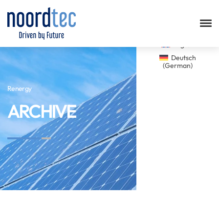
English
Deutsch
(
German
)
Renergy
ARCHIVE