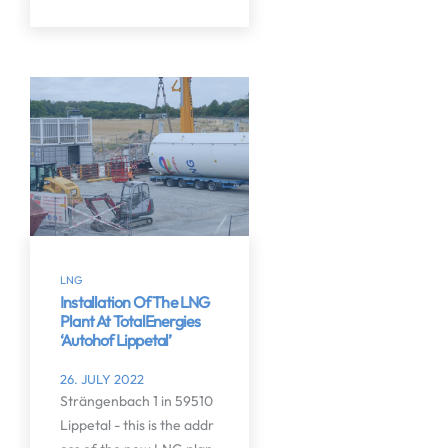
LNG
Installation Of The LNG
Plant At TotalEnergies
‘Autohof Lippetal’
26. JULY 2022
Strängenbach 1 in 59510
Lippetal - this is the addr