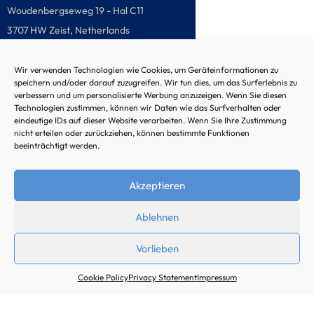
Woudenbergseweg 19 - Hal C11
3707 HW Zeist, Netherlands
Telefon: +31 (0) 85 020981 - 0
Wir verwenden Technologien wie Cookies, um Geräteinformationen zu
speichern und/oder darauf zuzugreifen. Wir tun dies, um das Surferlebnis zu
verbessern und um personalisierte Werbung anzuzeigen. Wenn Sie diesen
Technologien zustimmen, können wir Daten wie das Surfverhalten oder
eindeutige IDs auf dieser Website verarbeiten. Wenn Sie Ihre Zustimmung
Malfunction hotline
nicht erteilen oder zurückziehen, können bestimmte Funktionen
beeinträchtigt werden.
Akzeptieren
Ablehnen
© 2024 by Noordtec
Vorlieben
Cookie Policy
Privacy Statement
Impressum
Jobs
|
Cookie guidelines (EU)
|
Privacy
policy
|
Legal notice