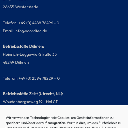
26655 Westerstede
Telefon: +49 (0) 4488 76496 - 0
Email:
info@noordtec.de
Betriebsstätte Dülmen:
Heinrich-Leggewie-Straße 35
48249 Dülmen
Telefon: +49 (0) 2594 78229 – 0
Betriebsstätte Zeist (Utrecht, NL):
Woudenbergseweg 19 - Hal C11
3707 HW Zeist, Netherlands
Wir verwenden Technologien wie Cookies, um Geräteinformationen zu
speichern und/oder darauf zuzugreifen. Wir tun dies, um das Surferlebnis zu
Telefon: +31 (0) 85 020981 - 0
verbessern und um personalisierte Werbung anzuzeigen. Wenn Sie diesen