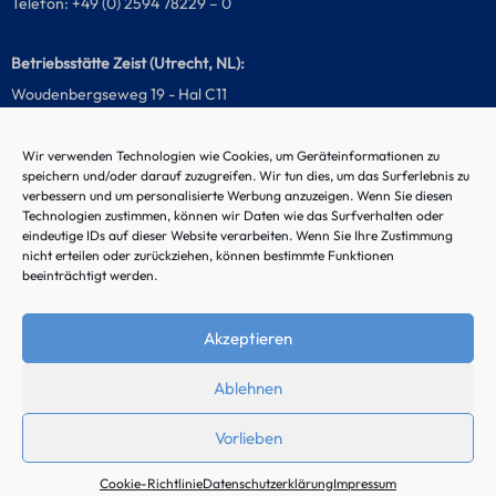
Telefon: +49 (0) 2594 78229 – 0
Betriebsstätte Zeist (Utrecht, NL):
Woudenbergseweg 19 - Hal C11
3707 HW Zeist, Netherlands
Wir verwenden Technologien wie Cookies, um Geräteinformationen zu
speichern und/oder darauf zuzugreifen. Wir tun dies, um das Surferlebnis zu
Telefon: +31 (0) 85 020981 - 0
verbessern und um personalisierte Werbung anzuzeigen. Wenn Sie diesen
Technologien zustimmen, können wir Daten wie das Surfverhalten oder
eindeutige IDs auf dieser Website verarbeiten. Wenn Sie Ihre Zustimmung
Störungs-Hotline
nicht erteilen oder zurückziehen, können bestimmte Funktionen
beeinträchtigt werden.
Akzeptieren
Ablehnen
Vorlieben
Cookie-Richtlinie
Datenschutzerklärung
Impressum
© 2024 by Noordtec