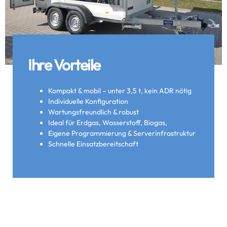
Ihre Vorteile
Kompakt & mobil – unter 3,5 t, kein ADR nötig
Individuelle Konfiguration
Wartungsfreundlich & robust
Ideal für Erdgas, Wasserstoff, Biogas,
Eigene Programmierung & Serverinfrastruktur
Schnelle Einsatzbereitschaft