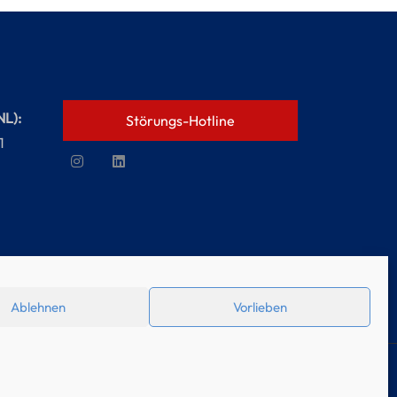
NL):
Störungs-Hotline
1
Ablehnen
Vorlieben
|
Cookie Richtlinie (EU)
|
Datenschutz
|
Impressum