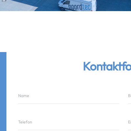
Kontaktf
Name
B
Telefon
E