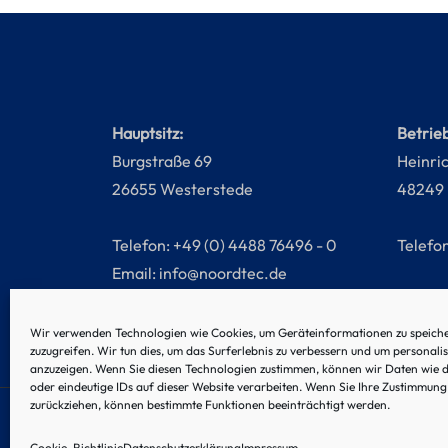
Hauptsitz:
Betrie
Burgstraße 69
Heinri
26655 Westerstede
48249
Telefon: +49 (0) 4488 76496 - 0
Telefo
Email:
info@noordtec.de
Wir verwenden Technologien wie Cookies, um Geräteinformationen zu speich
zuzugreifen. Wir tun dies, um das Surferlebnis zu verbessern und um personali
anzuzeigen. Wenn Sie diesen Technologien zustimmen, können wir Daten wie d
oder eindeutige IDs auf dieser Website verarbeiten. Wenn Sie Ihre Zustimmung 
zurückziehen, können bestimmte Funktionen beeinträchtigt werden.
© 2024 by Noordtec
Cookie-Richtlinie
Datenschutzerklärung
Impressum