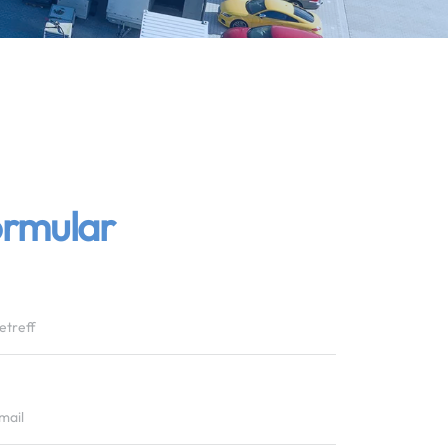
ormular
etreff
mail