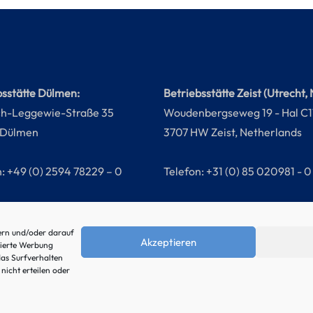
bsstätte Dülmen:
Betriebsstätte Zeist (Utrecht, 
ch-Leggewie-Straße 35
Woudenbergseweg 19 - Hal C1
 Dülmen
3707 HW Zeist, Netherlands
n: +49 (0) 2594 78229 – 0
Telefon: +31 (0) 85 020981 - 0
ern und/oder darauf
Akzeptieren
sierte Werbung
as Surfverhalten
nicht erteilen oder
Jobs