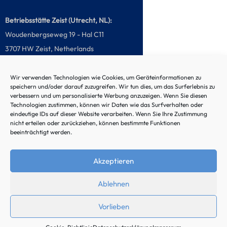
Betriebsstätte Zeist (Utrecht, NL):
Woudenbergseweg 19 - Hal C11
3707 HW Zeist, Netherlands
Telefon: +31 (0) 85 020981 - 0
Wir verwenden Technologien wie Cookies, um Geräteinformationen zu
speichern und/oder darauf zuzugreifen. Wir tun dies, um das Surferlebnis zu
verbessern und um personalisierte Werbung anzuzeigen. Wenn Sie diesen
Technologien zustimmen, können wir Daten wie das Surfverhalten oder
eindeutige IDs auf dieser Website verarbeiten. Wenn Sie Ihre Zustimmung
Störungs-Hotline
nicht erteilen oder zurückziehen, können bestimmte Funktionen
beeinträchtigt werden.
Akzeptieren
Ablehnen
© 2024 by Noordtec
Vorlieben