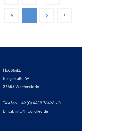
4
5
6
Hauptsitz:
Burgstraße 69
26655 Westerstede
Telefon: +49 (0) 4488 76496 - 0
Email:
info@noordtec.de