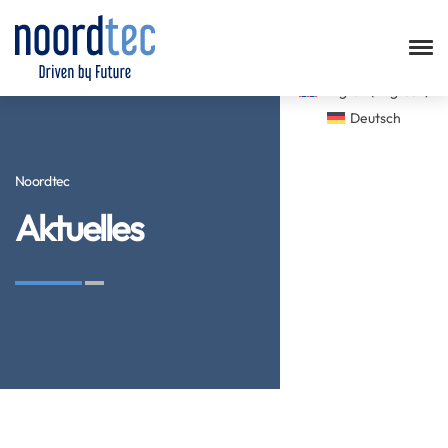
English
(
Englisch
)
Deutsch
Noordtec
Aktuelles