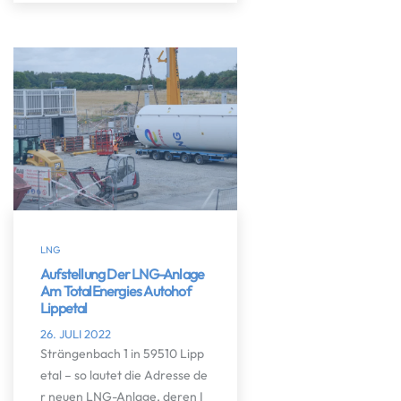
LNG
Aufstellung Der LNG-Anlage
Am TotalEnergies Autohof
Lippetal
26. JULI 2022
Strängenbach 1 in 59510 Lipp
etal – so lautet die Adresse de
r neuen LNG-Anlage, deren I