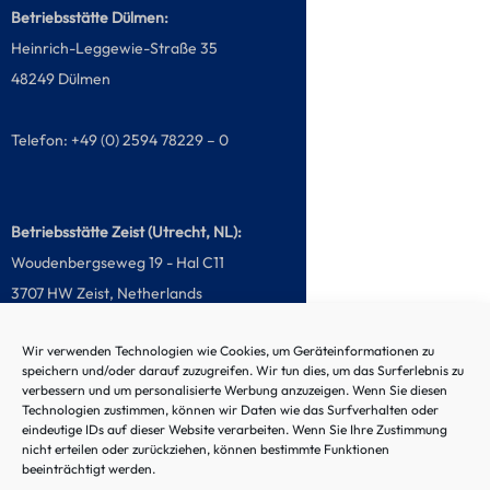
Betriebsstätte Dülmen:
Heinrich-Leggewie-Straße 35
48249 Dülmen
Telefon: +49 (0) 2594 78229 – 0
Betriebsstätte Zeist (Utrecht, NL):
Woudenbergseweg 19 - Hal C11
3707 HW Zeist, Netherlands
Wir verwenden Technologien wie Cookies, um Geräteinformationen zu
Telefon: +31 (0) 85 020981 - 0
speichern und/oder darauf zuzugreifen. Wir tun dies, um das Surferlebnis zu
verbessern und um personalisierte Werbung anzuzeigen. Wenn Sie diesen
Technologien zustimmen, können wir Daten wie das Surfverhalten oder
eindeutige IDs auf dieser Website verarbeiten. Wenn Sie Ihre Zustimmung
Störungs-Hotline
nicht erteilen oder zurückziehen, können bestimmte Funktionen
beeinträchtigt werden.